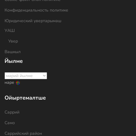
Конфиденциальность политике
Юридический увертарымаш
УАШ
Увер
Вашкыл
Йылме
наре
Ойыртемалтше
Саррий
Само
Саррийский район