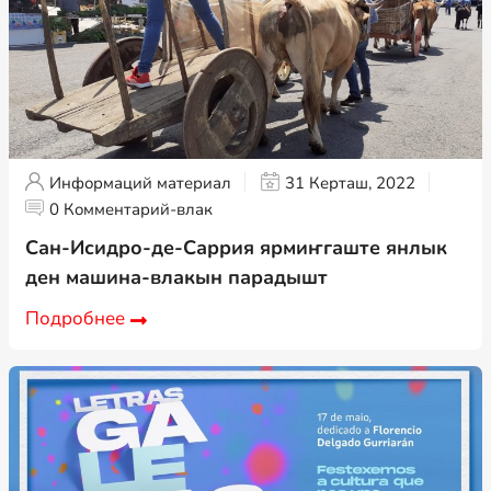
Информаций материал
31 Керташ, 2022
0 Комментарий-влак
Сан-Исидро-де-Саррия ярмиҥгаште янлык
ден машина-влакын парадышт
Подробнее