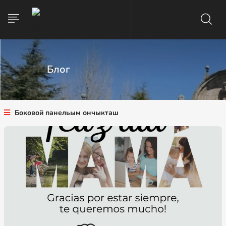
Блог
Боковой панельым ончыкташ