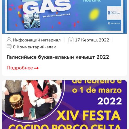
Информаций материал
17 Керташ, 2022
0 Комментарий-влак
Галисийысе буква-влакын кечышт 2022
Подробнее