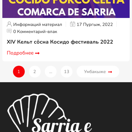
Информаций материал
17 Пургыж, 2022
0 Комментарий-влак
XIV Кельт сӧсна Косидо фестиваль 2022
Подробнее
1
2
…
13
Умбакыже