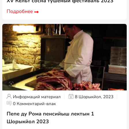
XV Кельт сӧсна тушеный фестиваль 2023
Подробнее
Информаций материал
8 Шорыкйол, 2023
0 Комментарий-влак
Пепе ду Рома пенсийыш лектын 1
Шорыкйол 2023