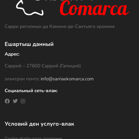
Сарри регионын да Камино-де-Сантьяго хронике
Ешартыш данный
Адрес:
Саррий – 27600 Саррий (Галиций)
электрон почто:
info@sarriaekomarca.com
Социальный сеть-влак:
Условий ден услуго-влак
Cookie-файл-влак политике