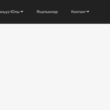
анцуз Юлы
Яңалыклар
Контакт