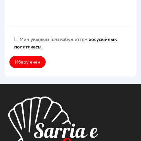
Мин укыдым һәм кабул иттем
хосусыйлык
политикасы.