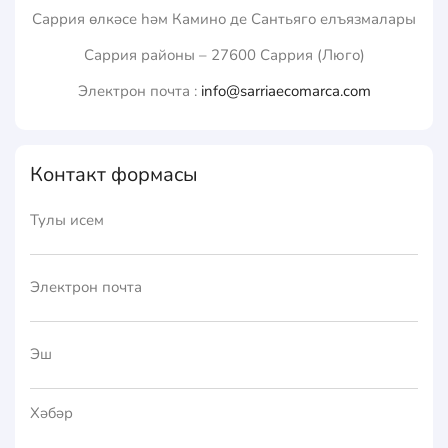
Саррия өлкәсе һәм Камино де Сантьяго елъязмалары
Саррия районы – 27600 Саррия (Люго)
Электрон почта :
info@sarriaecomarca.com
Контакт формасы