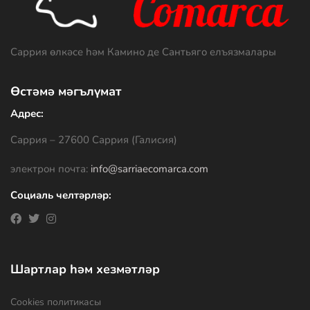
Саррия өлкәсе һәм Камино де Сантьяго елъязмалары
Өстәмә мәгълүмат
Адрес:
Саррия – 27600 Саррия (Галисия)
электрон почта:
info@sarriaecomarca.com
Социаль челтәрләр:
Шартлар һәм хезмәтләр
Cookies политикасы