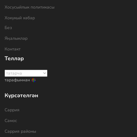
Хосусыйлык политикасы
Хокукый хәбәр
Без
Яңалыклар
Контакт
Телләр
тарафыннан
Күрсәтелгән
Саррия
Самос
Саррия районы