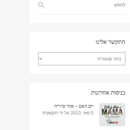
נו
ונות
יום האם – אזור סרריה
5 מאי, 2023
על ידי
תִקשׁוֹרֶת