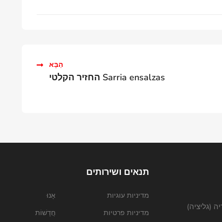
הַבָּא
Sarria ensalzas החזיר הקלטי
תנאים ושירותים
מדיניות עוגיות
אָנוּ
מדיניות פרטיות
חֲדָשׁוֹת