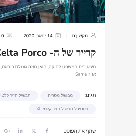
תִקשׁוֹרֶת
14 יָנוּאָר, 2020
0 הערות
קרייר של ה- XII Celta Porco מבושל מאזור Sarria
אזור Sarria.
תגים:
מבושל מסריה
תבשיל חזיר קלטי
חזיר קל
פסטיבל תבשיל חזיר קלטי XII
שתף את הפוסט