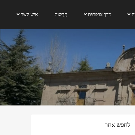
 צרפתית
חֲדָשׁוֹת
איש קשר