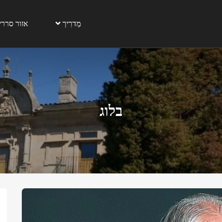
מַדרִיך
אזור סרריה
דרך
בלוג
לחפש אחר