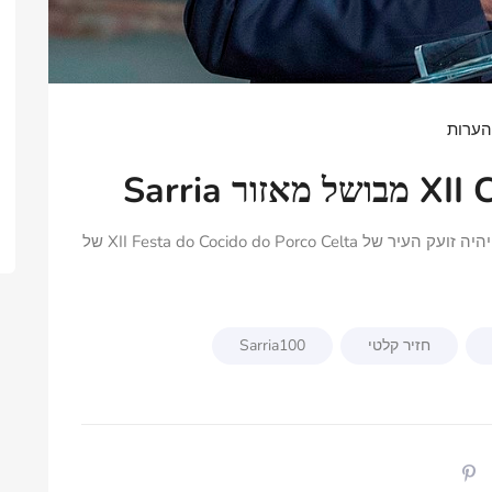
נשיא בית המשפט לחוקה, חואן חוזה גונזלס ריבאס, יהיה זועק העיר של XII Festa do Cocido do Porco Celta של
טי
Sarria100