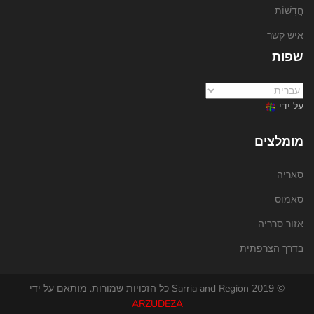
חֲדָשׁוֹת
איש קשר
שפות
על ידי
מומלצים
סאריה
סאמוס
אזור סרריה
בדרך הצרפתית
© 2019 Sarria and Region כל הזכויות שמורות. מותאם על ידי
ARZUDEZA