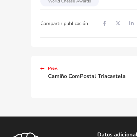
World Cheese Awards
Compartir publicación
Prev.
Camiño ComPostal Triacastela
Datos adiciona