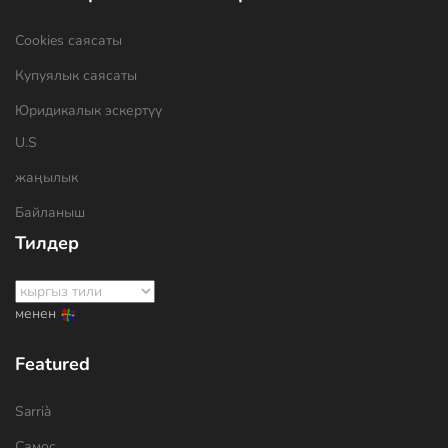
Cookies саясаты
Купуялык саясаты
Юридикалык эскертүү
U.S
жаңылык
Байланыш
Тилдер
менен
Featured
Sarrià
Самос