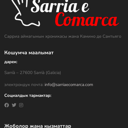
Сарриа аймагынын хроникасы жана Камино де Сантьяго
Кошумча маалымат
дарек:
Sarrià – 27600 Sarrià (Galicia)
электрондук почта:
info@sarriaecomarca.com
Социалдык тармактар:
Жоболор жана кызматтар