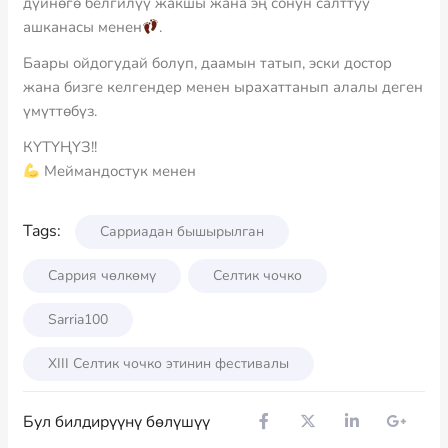
дүйнөгө белгилүү жакшы жана эң сонун салттуу
ашканасы менен
.
Баары ойдогудай болуп, даамын татып, эски достор
жана бизге келгендер менен ырахаттанып алалы деген
үмүттөбүз.
КҮТҮҢҮЗ!!
Меймандостук менен
Tags:
Сарриадан бышырылган
Саррия чөлкөмү
Селтик чочко
Sarria100
XIII Селтик чочко этинин фестивалы
Бул билдирүүнү бөлүшүү