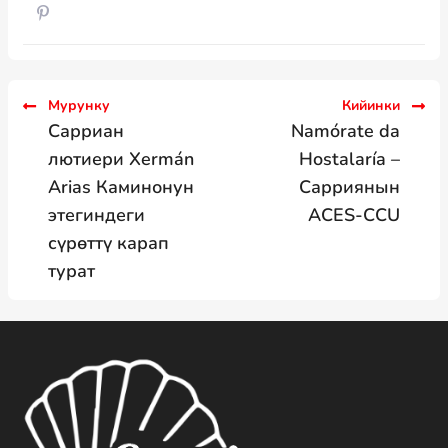
Мурунку
Кийинки
Сарриан
Namórate da
лютиери Xermán
Hostalaría –
Arias Каминонун
Сарриянын
этегиндеги
ACES-CCU
сүрөттү карап
турат