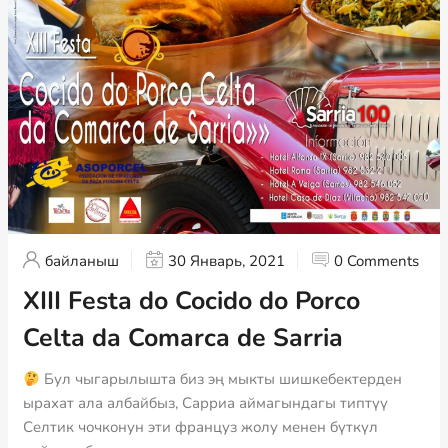
байланыш
30 Январь, 2021
0 Comments
XIII Festa do Cocido do Porco
Celta da Comarca de Sarria
Бул чыгарылышта биз эң мыкты шишкебектерден
ырахат ала албайбыз, Сарриа аймагындагы типтүү
Селтик чочконун эти француз жолу менен бүткүл